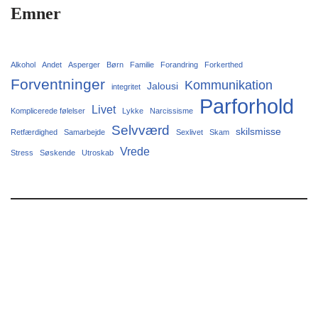
Emner
Alkohol
Andet
Asperger
Børn
Familie
Forandring
Forkerthed
Forventninger
Kommunikation
Jalousi
integritet
Parforhold
Livet
Komplicerede følelser
Lykke
Narcissisme
Selvværd
skilsmisse
Retfærdighed
Samarbejde
Sexlivet
Skam
Vrede
Stress
Søskende
Utroskab