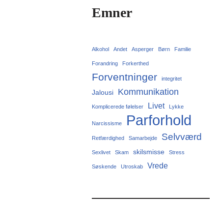
Emner
Alkohol
Andet
Asperger
Børn
Familie
Forandring
Forkerthed
Forventninger
integritet
Kommunikation
Jalousi
Livet
Komplicerede følelser
Lykke
Parforhold
Narcissisme
Selvværd
Retfærdighed
Samarbejde
skilsmisse
Sexlivet
Skam
Stress
Vrede
Søskende
Utroskab