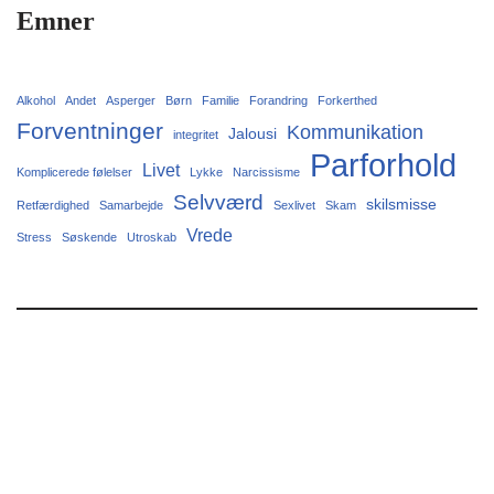
Emner
Alkohol
Andet
Asperger
Børn
Familie
Forandring
Forkerthed
Forventninger
Kommunikation
Jalousi
integritet
Parforhold
Livet
Komplicerede følelser
Lykke
Narcissisme
Selvværd
skilsmisse
Retfærdighed
Samarbejde
Sexlivet
Skam
Vrede
Stress
Søskende
Utroskab