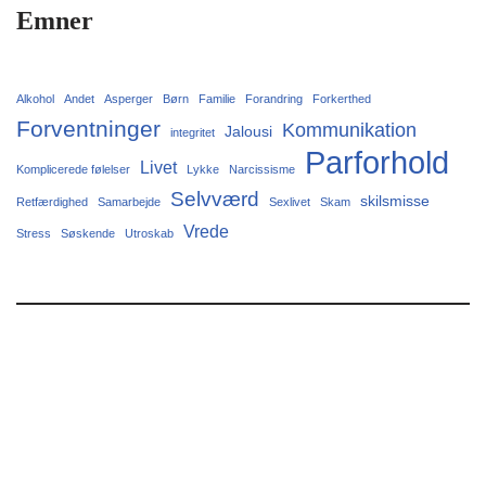
Emner
Alkohol
Andet
Asperger
Børn
Familie
Forandring
Forkerthed
Forventninger
Kommunikation
Jalousi
integritet
Parforhold
Livet
Komplicerede følelser
Lykke
Narcissisme
Selvværd
skilsmisse
Retfærdighed
Samarbejde
Sexlivet
Skam
Vrede
Stress
Søskende
Utroskab