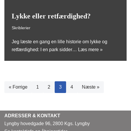
Lykke eller retfærdighed?
Skriblerier
Jeg læste en gang en lille historie om lykke og
retfærdighed: I en park sidder…
Læs mere »
« Forrige
1
2
3
4
Næste »
ADRESSER & KONTAKT
Lyngby hovedgade 96, 2800 Kgs. Lyngby