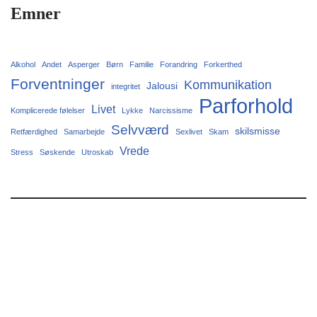
Emner
Alkohol
Andet
Asperger
Børn
Familie
Forandring
Forkerthed
Forventninger
Kommunikation
Jalousi
integritet
Parforhold
Livet
Komplicerede følelser
Lykke
Narcissisme
Selvværd
skilsmisse
Retfærdighed
Samarbejde
Sexlivet
Skam
Vrede
Stress
Søskende
Utroskab