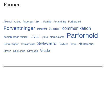
Emner
Alkohol
Andet
Asperger
Børn
Familie
Forandring
Forkerthed
Forventninger
Kommunikation
Jalousi
integritet
Parforhold
Livet
Komplicerede følelser
Lykke
Narcissisme
Selvværd
skilsmisse
Retfærdighed
Samarbejde
Sexlivet
Skam
Vrede
Stress
Søskende
Utroskab