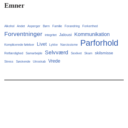
Emner
Alkohol
Andet
Asperger
Børn
Familie
Forandring
Forkerthed
Forventninger
Kommunikation
Jalousi
integritet
Parforhold
Livet
Komplicerede følelser
Lykke
Narcissisme
Selvværd
skilsmisse
Retfærdighed
Samarbejde
Sexlivet
Skam
Vrede
Stress
Søskende
Utroskab